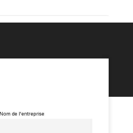
Nom de l'entreprise