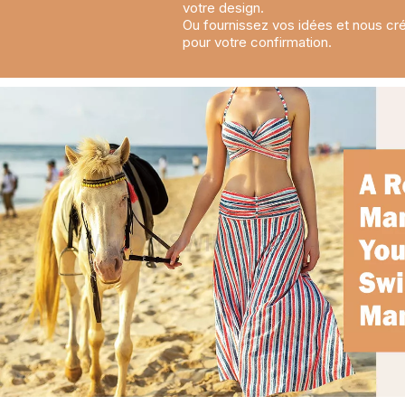
votre design.
Quelle Couleur De Maillot De Bain Pour Peau Blanche?
2024-11-25
Ou fournissez vos idées et nous c
pour votre confirmation.