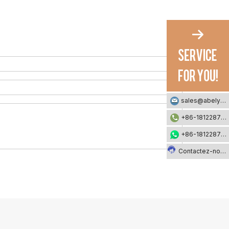
sales@abelyfashion.com
+86-18122871002
+86-18122871002
Contactez-nous