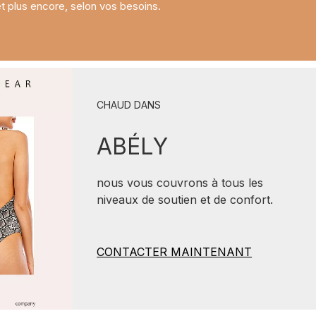
t plus encore, selon vos besoins.
CHAUD DANS
ABÉLY
nous vous couvrons à tous les
niveaux de soutien et de confort.
CONTACTER MAINTENANT