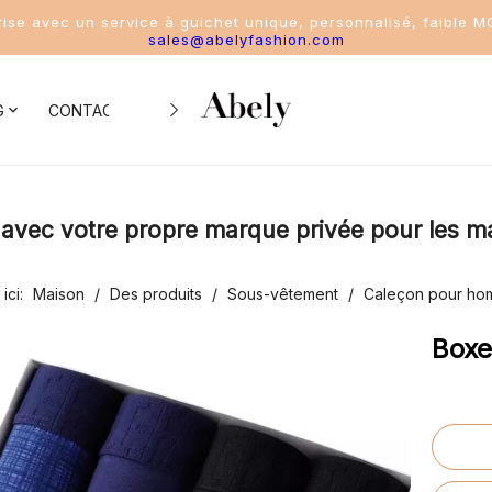
ise avec un service à guichet unique, personnalisé, faible 
sales@abelyfashion.com
G
CONTACT
sance de l'industrie
s avec votre propre marque privée pour les ma
e des maillots de bain
ici:
Maison
/
Des produits
/
Sous-vêtement
/
Caleçon pour h
e du bikini
Boxe
e du maillot de bain une pièce
e du maillot de bain deux pièces
e des maillots de bain sportifs pour femmes