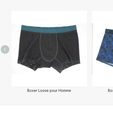
Boxer Loose pour Homme
Bo