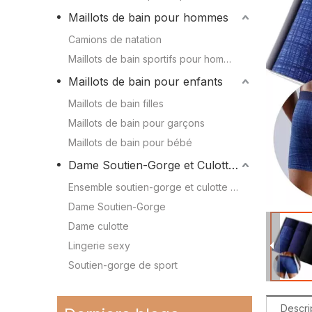
Connaissanc
Maillots de bain pour hommes
Camions de natation
Connaissanc
Camions de natation
Maillots de bain sportifs pour hommes
Maillots de bain sportifs pour hommes
Maillots de bain pour enfants
Maillots de bain pour enfants
Maillots de bain filles
Maillots de bain pour garçons
Maillots de bain filles
Maillots de bain pour bébé
Maillots de bain pour garçons
Dame Soutien-Gorge et Culottes
Maillots de bain pour bébé
Ensemble soutien-gorge et culotte pour dame
Dame Soutien-Gorge
Dame culotte
Dame Soutien-Gorge et Culottes
Lingerie sexy
Soutien-gorge de sport
Soutien-gorge de sport
Quel Maillot De Bain Quand on A Du Ventre?
2024-11-25
Ensemble soutien-gorge et culotte pour dam
Comment Fonctionne Les Maillot De Bain Menstruel ?
2024-12-10
Descri