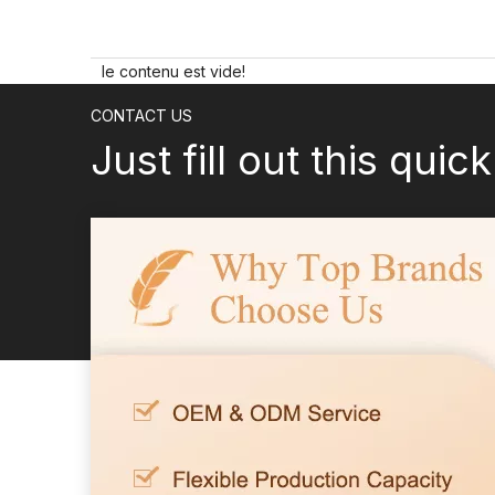
le contenu est vide!
CONTACT US
Just fill out this quic