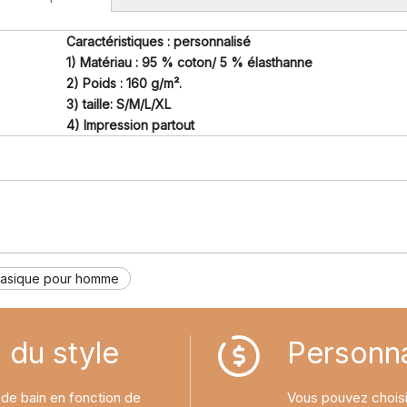
Caractéristiques : personnalisé
1) Matériau : 95 % coton/ 5 % élasthanne
2) Poids : 160 g/m².
3) taille: S/M/L/XL
4) Impression partout
basique pour homme
style​​​​​​​
Personnalis
 de bain en fonction de
Vous pouvez choisir