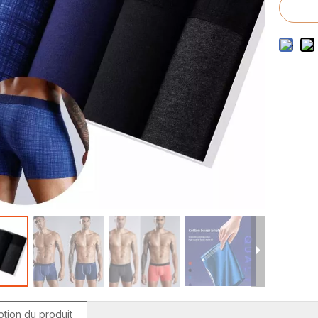
e des maillots de bain pour hommes
e des maillots de bain pour enfants
e
ption du produit