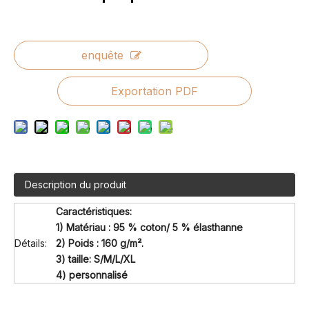
enquête
Exportation PDF
Description du produit
Caractéristiques:
1) Matériau : 95 % coton/ 5 % élasthanne
Détails:
2) Poids : 160 g/m².
3) taille: S/M/L/XL
4) personnalisé