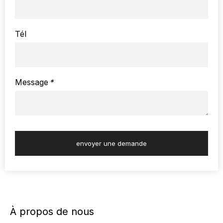
Tél
Message
*
envoyer une demande
À propos de nous