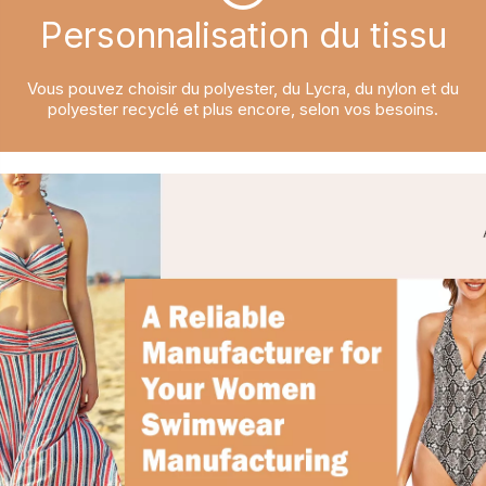
Personnalisation du tissu​​​​​​​
Vous pouvez choisir du polyester, du Lycra, du nylon et du
polyester recyclé et plus encore, selon vos besoins.