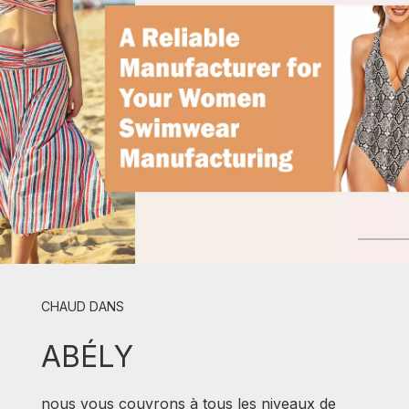
CHAUD DANS
ABÉLY
nous vous couvrons à tous les niveaux de