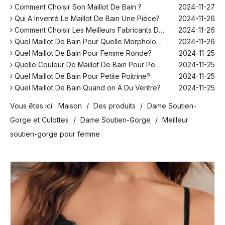
Comment Choisir Son Maillot De Bain ?
2024-11-27
Qui A Inventé Le Maillot De Bain Une Pièce?
2024-11-26
Comment Choisir Les Meilleurs Fabricants De Maillots De Bain Pour Votre Marque ?
2024-11-26
Quel Maillot De Bain Pour Quelle Morphologie?
2024-11-26
Quel Maillot De Bain Pour Femme Ronde?
2024-11-25
Quelle Couleur De Maillot De Bain Pour Peau Blanche?
2024-11-25
Quel Maillot De Bain Pour Petite Poitrine?
2024-11-25
Quel Maillot De Bain Quand on A Du Ventre?
2024-11-25
Comment Fonctionne Les Maillot De Bain Menstruel ?
2024-12-10
Vous êtes ici:
Maison
/
Des produits
/
Dame Soutien-
Sans Retouche Rihanna Maillot De Bain ?
2024-12-06
Gorge et Culottes
Quel Maillot De Bain Pour Aller Au Spa Homme ?
/
Dame Soutien-Gorge
/
Meilleur
2024-12-06
Peut-on Se Mettre En Maillot De Bain Dans Son Jardin ?
2024-11-28
soutien-gorge pour femme
Comment Choisir Son Maillot De Bain ?
2024-11-27
Qui A Inventé Le Maillot De Bain Une Pièce?
2024-11-26
Comment Choisir Les Meilleurs Fabricants De Maillots De Bain Pour Votre Marque ?
2024-11-26
Quel Maillot De Bain Pour Quelle Morphologie?
2024-11-26
Quel Maillot De Bain Pour Femme Ronde?
2024-11-25
Quelle Couleur De Maillot De Bain Pour Peau Blanche?
2024-11-25