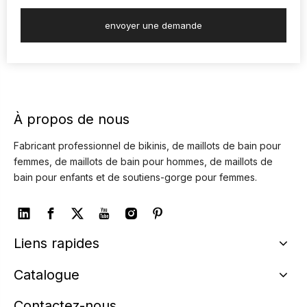
envoyer une demande
À propos de nous
Fabricant professionnel de bikinis, de maillots de bain pour
femmes, de maillots de bain pour hommes, de maillots de
bain pour enfants et de soutiens-gorge pour femmes.
Liens rapides
Catalogue
Contactez-nous