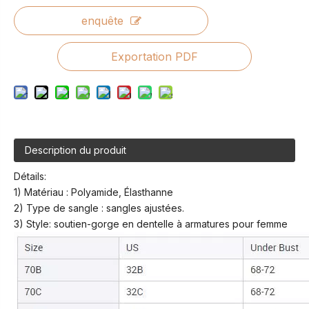
enquête
Exportation PDF
Description du produit
Détails:
1) Matériau : Polyamide, Élasthanne
2) Type de sangle : sangles ajustées.
3) Style: soutien-gorge en dentelle à armatures pour femme