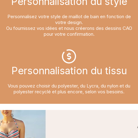
Personnalisation du style​​​​​​​
Personnalisez votre style de maillot de bain en fonction de
votre design.
Ou fournissez vos idées et nous créerons des dessins CAO
pour votre confirmation.
Personnalisation du tissu​​​​​​​
Vous pouvez choisir du polyester, du Lycra, du nylon et du
polyester recyclé et plus encore, selon vos besoins.