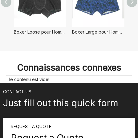
Boxer Loose pour Homme
Boxer Large pour Homme
B
Connaissances connexes
le contenu est vide!
CONTACT US
Just fill out this quick form
REQUEST A QUOTE
Request a Quote