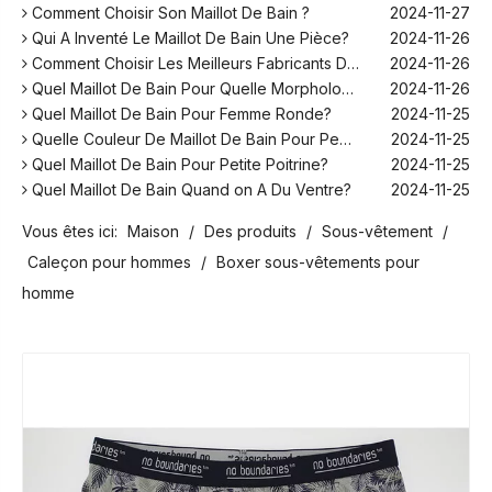
Comment Choisir Son Maillot De Bain ?
2024-11-27
Qui A Inventé Le Maillot De Bain Une Pièce?
2024-11-26
Comment Choisir Les Meilleurs Fabricants De Maillots De Bain Pour Votre Marque ?
2024-11-26
Quel Maillot De Bain Pour Quelle Morphologie?
2024-11-26
Quel Maillot De Bain Pour Femme Ronde?
2024-11-25
Quelle Couleur De Maillot De Bain Pour Peau Blanche?
2024-11-25
Quel Maillot De Bain Pour Petite Poitrine?
2024-11-25
Quel Maillot De Bain Quand on A Du Ventre?
2024-11-25
Comment Fonctionne Les Maillot De Bain Menstruel ?
2024-12-10
Vous êtes ici:
Maison
/
Des produits
/
Sous-vêtement
/
Sans Retouche Rihanna Maillot De Bain ?
2024-12-06
Quel Maillot De Bain Pour Aller Au Spa Homme ?
2024-12-06
Caleçon pour hommes
/
Boxer sous-vêtements pour
Peut-on Se Mettre En Maillot De Bain Dans Son Jardin ?
2024-11-28
homme
Comment Choisir Son Maillot De Bain ?
2024-11-27
Qui A Inventé Le Maillot De Bain Une Pièce?
2024-11-26
Comment Choisir Les Meilleurs Fabricants De Maillots De Bain Pour Votre Marque ?
2024-11-26
Quel Maillot De Bain Pour Quelle Morphologie?
2024-11-26
Quel Maillot De Bain Pour Femme Ronde?
2024-11-25
Quelle Couleur De Maillot De Bain Pour Peau Blanche?
2024-11-25