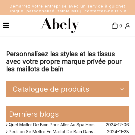
Démarrez votre entreprise avec un service à guichet
unique, personnalisé, faible MOQ, contactez-nous via
sales@abelyfashion.com
0
Connaissance de l'industrie
Maillots de bain femme
Nouvelles de la société
Maillots de bain pour hommes
Personnalisez les styles et les tissus
avec votre propre marque privée pour
les maillots de bain
Nouvelles de l'industrie
Maillots de bain pour enfants
Dame Soutien-Gorge et Culottes
Catalogue de produits
Quel Maillot De Bain Quand on A Du Ventre?
2024-11-25
Comment Fonctionne Les Maillot De Bain Menstruel ?
2024-12-10
Derniers blogs
Sans Retouche Rihanna Maillot De Bain ?
2024-12-06
Quel Maillot De Bain Pour Aller Au Spa Homme ?
2024-12-06
Peut-on Se Mettre En Maillot De Bain Dans Son Jardin ?
2024-11-28