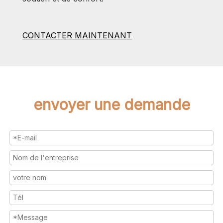
CONTACTER MAINTENANT
envoyer une demande