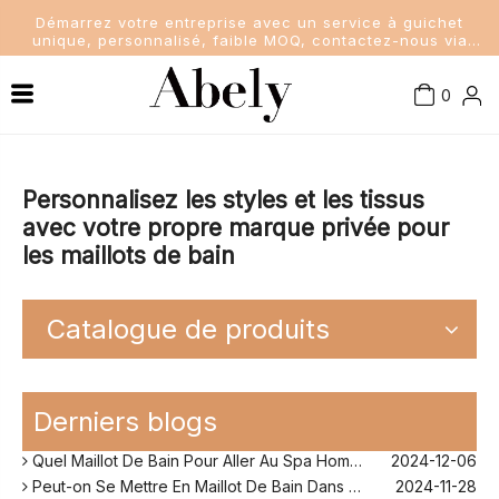
Démarrez votre entreprise avec un service à guichet
unique, personnalisé, faible MOQ, contactez-nous via
sales@abelyfashion.com
0
Connaissance de l'industrie
Maillots de bain femme
Nouvelles de la société
Maillots de bain pour hommes
Personnalisez les styles et les tissus
avec votre propre marque privée pour
les maillots de bain
Nouvelles de l'industrie
Maillots de bain pour enfants
Dame Soutien-Gorge et Culottes
Catalogue de produits
Quel Maillot De Bain Quand on A Du Ventre?
2024-11-25
Comment Fonctionne Les Maillot De Bain Menstruel ?
2024-12-10
Derniers blogs
Sans Retouche Rihanna Maillot De Bain ?
2024-12-06
Quel Maillot De Bain Pour Aller Au Spa Homme ?
2024-12-06
Peut-on Se Mettre En Maillot De Bain Dans Son Jardin ?
2024-11-28