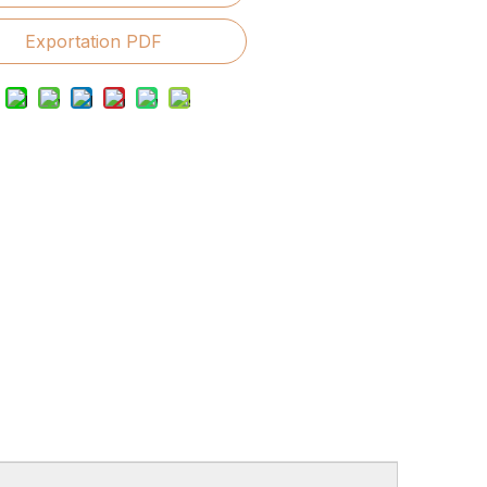
Exportation PDF