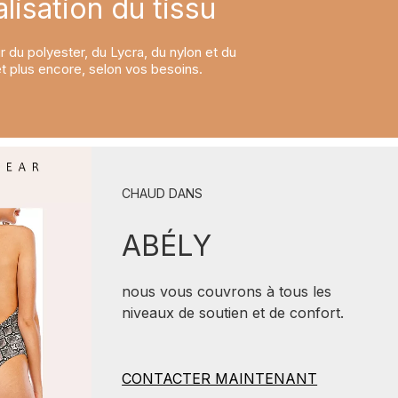
ation du tissu​​​​​​​
 du polyester, du Lycra, du nylon et du
t plus encore, selon vos besoins.
CHAUD DANS
ABÉLY
nous vous couvrons à tous les
niveaux de soutien et de confort.
CONTACTER MAINTENANT