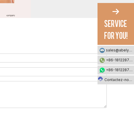
sales@abelyfashion.com
+86-18122871002
+86-18122871002
Contactez-nous