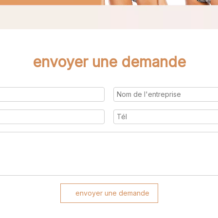
envoyer une demande
envoyer une demande