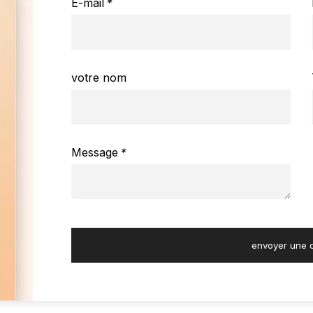
E-mail
*
votre nom
Message
*
envoyer une