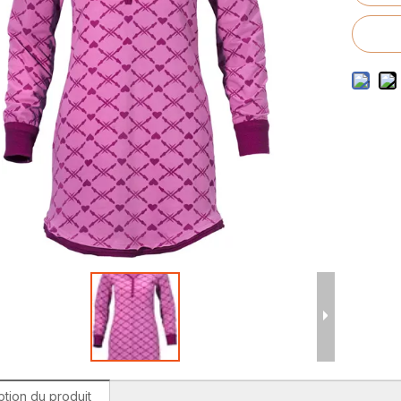
e des maillots de bain pour hommes
e des maillots de bain pour enfants
e
ption du produit