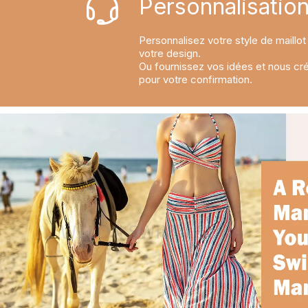
Personnalisation du 
Quelle Couleur De Maillot De Bain Pour Peau Blanche?
2024-11-25
Personnalisez votre style de maillot
votre design.
Ou fournissez vos idées et nous c
pour votre confirmation.