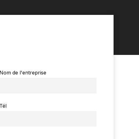
Nom de l'entreprise
Tél