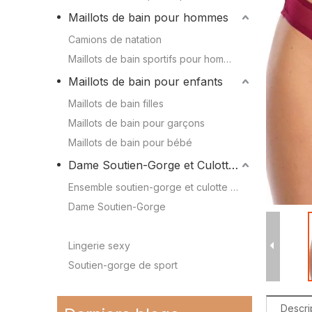
Connaissanc
Maillots de bain pour hommes
Camions de natation
Connaissanc
Camions de natation
Maillots de bain sportifs pour hommes
Maillots de bain sportifs pour hommes
Maillots de bain pour enfants
Maillots de bain pour enfants
Maillots de bain filles
Maillots de bain pour garçons
Maillots de bain filles
Maillots de bain pour bébé
Maillots de bain pour garçons
Dame Soutien-Gorge et Culottes
Maillots de bain pour bébé
Ensemble soutien-gorge et culotte pour dame
Dame Soutien-Gorge
Dame culotte
Dame Soutien-Gorge et Culottes
Lingerie sexy
Soutien-gorge de sport
Soutien-gorge de sport
Quel Maillot De Bain Quand on A Du Ventre?
2024-11-25
Ensemble soutien-gorge et culotte pour dam
Comment Fonctionne Les Maillot De Bain Menstruel ?
2024-12-10
Descri