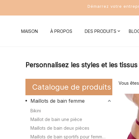
Démarrez votre entrepr
MAISON
À PROPOS
DES PRODUITS
BLO
Nouvelles de la société
Maillots de bain femme
Connais
Personnalisez les styles et les tissu
Nouvelles de l'industrie
Bikini
Connaissanc
Vous êtes 
Catalogue de produits
Maillot de bain une pièce
Connaissanc
Maillots de bain femme
Maillots de bain deux pièces
Connaissanc
Bikini
Maillots de bain sportifs pour femmes
Connaissanc
Maillot de bain une pièce
Connaissanc
Maillots de bain deux pièces
Maillots de bain pour hommes
Maillots de bain sportifs pour femmes