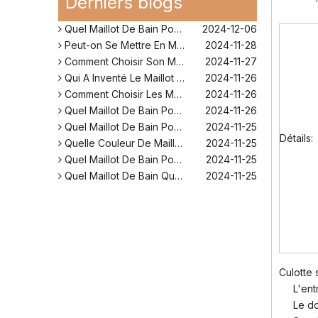
Derniers blogs
Sans Retouche Rihanna Maillot De Bain ?
2024-12-06
Dame Soutien-Gorge
Quel Maillot De Bain Pour Aller Au Spa Homme ?
2024-12-06
Dame culotte
Peut-on Se Mettre En Maillot De Bain Dans Son Jardin ?
2024-11-28
Comment Choisir Son Maillot De Bain ?
2024-11-27
Lingerie sexy
Qui A Inventé Le Maillot De Bain Une Pièce?
2024-11-26
Comment Choisir Les Meilleurs Fabricants De Maillots De Bain Pour Votre Marque ?
2024-11-26
Quel Maillot De Bain Pour Quelle Morphologie?
2024-11-26
Quel Maillot De Bain Pour Femme Ronde?
2024-11-25
Quelle Couleur De Maillot De Bain Pour Peau Blanche?
2024-11-25
Détails:
Quel Maillot De Bain Pour Petite Poitrine?
2024-11-25
Quel Maillot De Bain Quand on A Du Ventre?
2024-11-25
Comment Fonctionne Les Maillot De Bain Menstruel ?
2024-12-10
Sans Retouche Rihanna Maillot De Bain ?
2024-12-06
Quel Maillot De Bain Pour Aller Au Spa Homme ?
2024-12-06
Peut-on Se Mettre En Maillot De Bain Dans Son Jardin ?
2024-11-28
Comment Choisir Son Maillot De Bain ?
2024-11-27
Qui A Inventé Le Maillot De Bain Une Pièce?
2024-11-26
Culotte 
Comment Choisir Les Meilleurs Fabricants De Maillots De Bain Pour Votre Marque ?
2024-11-26
L'ent
Quel Maillot De Bain Pour Quelle Morphologie?
2024-11-26
Le do
Quel Maillot De Bain Pour Femme Ronde?
2024-11-25