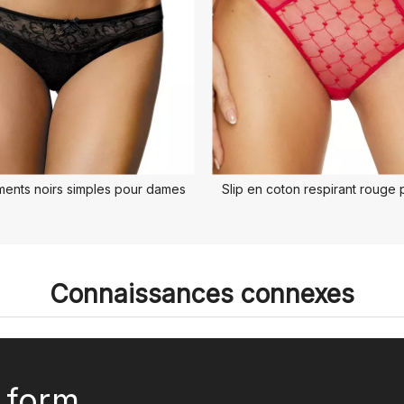
ents noirs simples pour dames
Slip en coton respirant rouge
Connaissances connexes
k form