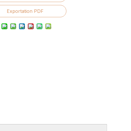
Exportation PDF