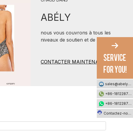
ABÉLY
nous vous couvrons à tous les
niveaux de soutien et de confort.
CONTACTER MAINTENANT
sales@abelyfashion.com
+86-18122871002
+86-18122871002
Contactez-nous