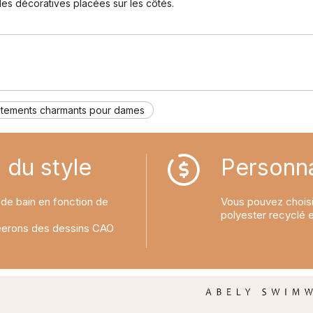
es décoratives placées sur les côtés.
tements charmants pour dames
style​​​​​​​
Personnalis
 de bain en fonction de
Vous pouvez choisir
polyester recyclé e
réerons des dessins CAO