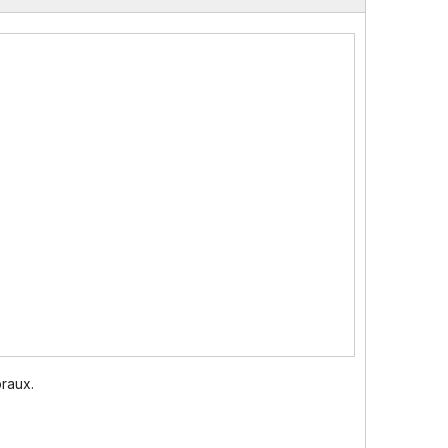
oraux.