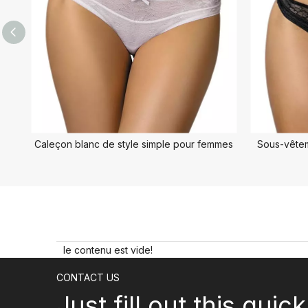
Caleçon blanc de style simple pour femmes
Sous-vêtem
le contenu est vide!
CONTACT US
Just fill out this quic