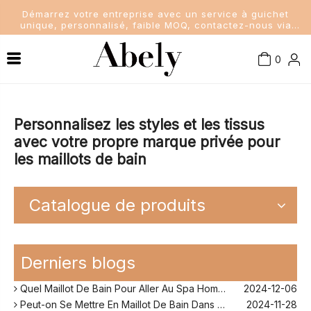
Démarrez votre entreprise avec un service à guichet
unique, personnalisé, faible MOQ, contactez-nous via
sales@abelyfashion.com
0
Connaissance de l'industrie
Maillots de bain femme
Nouvelles de la société
Maillots de bain pour hommes
Personnalisez les styles et les tissus
avec votre propre marque privée pour
les maillots de bain
Nouvelles de l'industrie
Maillots de bain pour enfants
Dame Soutien-Gorge et Culottes
Catalogue de produits
Quel Maillot De Bain Quand on A Du Ventre?
2024-11-25
Comment Fonctionne Les Maillot De Bain Menstruel ?
2024-12-10
Derniers blogs
Sans Retouche Rihanna Maillot De Bain ?
2024-12-06
Quel Maillot De Bain Pour Aller Au Spa Homme ?
2024-12-06
Peut-on Se Mettre En Maillot De Bain Dans Son Jardin ?
2024-11-28