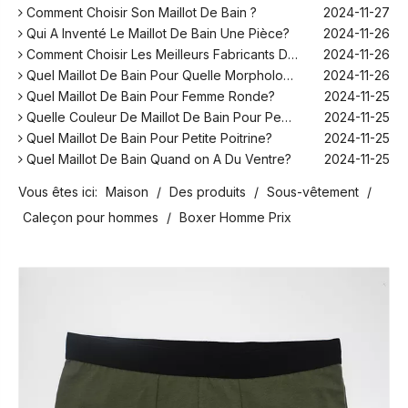
Comment Choisir Son Maillot De Bain ?
2024-11-27
Qui A Inventé Le Maillot De Bain Une Pièce?
2024-11-26
Comment Choisir Les Meilleurs Fabricants De Maillots De Bain Pour Votre Marque ?
2024-11-26
Quel Maillot De Bain Pour Quelle Morphologie?
2024-11-26
Quel Maillot De Bain Pour Femme Ronde?
2024-11-25
Quelle Couleur De Maillot De Bain Pour Peau Blanche?
2024-11-25
Quel Maillot De Bain Pour Petite Poitrine?
2024-11-25
Quel Maillot De Bain Quand on A Du Ventre?
2024-11-25
Comment Fonctionne Les Maillot De Bain Menstruel ?
2024-12-10
Vous êtes ici:
Maison
/
Des produits
/
Sous-vêtement
/
Sans Retouche Rihanna Maillot De Bain ?
2024-12-06
Caleçon pour hommes
/
Boxer Homme Prix
Quel Maillot De Bain Pour Aller Au Spa Homme ?
2024-12-06
Peut-on Se Mettre En Maillot De Bain Dans Son Jardin ?
2024-11-28
Comment Choisir Son Maillot De Bain ?
2024-11-27
Qui A Inventé Le Maillot De Bain Une Pièce?
2024-11-26
Comment Choisir Les Meilleurs Fabricants De Maillots De Bain Pour Votre Marque ?
2024-11-26
Quel Maillot De Bain Pour Quelle Morphologie?
2024-11-26
Quel Maillot De Bain Pour Femme Ronde?
2024-11-25
Quelle Couleur De Maillot De Bain Pour Peau Blanche?
2024-11-25