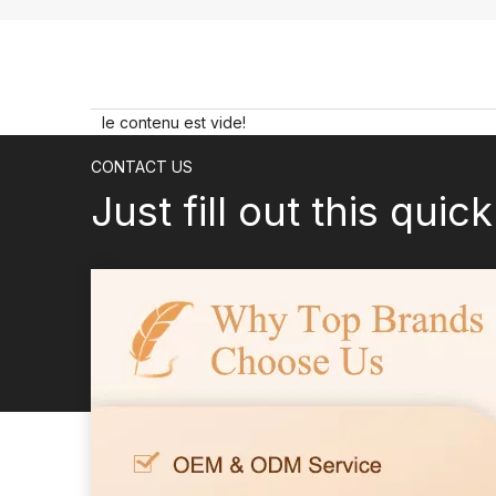
le contenu est vide!
CONTACT US
Just fill out this quic