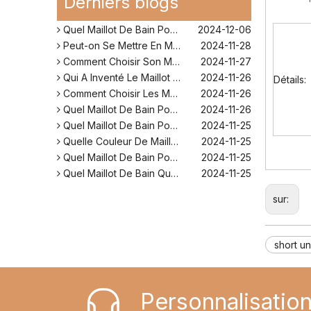
Derniers blogs
Dame Soutien-Gorge
Sans Retouche Rihanna Maillot De Bain ?
2024-12-06
Quel Maillot De Bain Pour Aller Au Spa Homme ?
2024-12-06
Dame culotte
Peut-on Se Mettre En Maillot De Bain Dans Son Jardin ?
2024-11-28
Comment Choisir Son Maillot De Bain ?
2024-11-27
Lingerie sexy
Qui A Inventé Le Maillot De Bain Une Pièce?
2024-11-26
Détails:
Comment Choisir Les Meilleurs Fabricants De Maillots De Bain Pour Votre Marque ?
2024-11-26
Quel Maillot De Bain Pour Quelle Morphologie?
2024-11-26
Quel Maillot De Bain Pour Femme Ronde?
2024-11-25
Quelle Couleur De Maillot De Bain Pour Peau Blanche?
2024-11-25
Quel Maillot De Bain Pour Petite Poitrine?
2024-11-25
Quel Maillot De Bain Quand on A Du Ventre?
2024-11-25
Comment Fonctionne Les Maillot De Bain Menstruel ?
2024-12-10
sur:
Sans Retouche Rihanna Maillot De Bain ?
2024-12-06
Quel Maillot De Bain Pour Aller Au Spa Homme ?
2024-12-06
Peut-on Se Mettre En Maillot De Bain Dans Son Jardin ?
2024-11-28
short u
Comment Choisir Son Maillot De Bain ?
2024-11-27
Qui A Inventé Le Maillot De Bain Une Pièce?
2024-11-26
Comment Choisir Les Meilleurs Fabricants De Maillots De Bain Pour Votre Marque ?
2024-11-26
Personnalisation du 
Quel Maillot De Bain Pour Quelle Morphologie?
2024-11-26