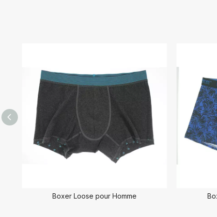
Boxer Loose pour Homme
Bo