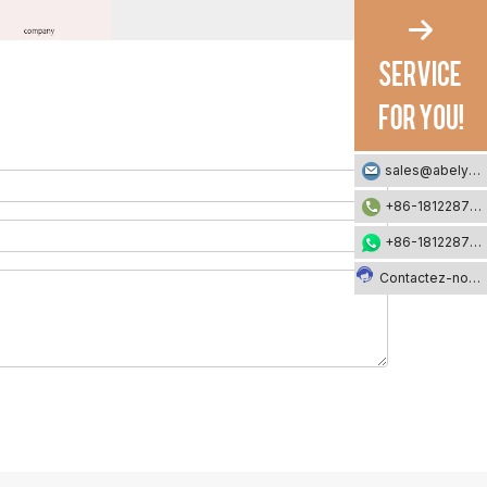
sales@abelyfashion.com
+86-18122871002
+86-18122871002
Contactez-nous