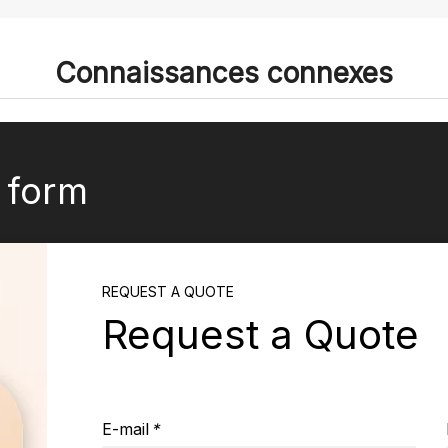
Connaissances connexes
k form
REQUEST A QUOTE
Request a Quote
E-mail
*