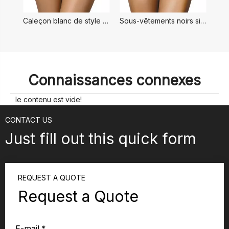
Caleçon blanc de style simple pour femmes
Sous-vêtements noirs simples pour dames
Connaissances connexes
le contenu est vide!
CONTACT US
Just fill out this quick form
REQUEST A QUOTE
Request a Quote
E-mail
*