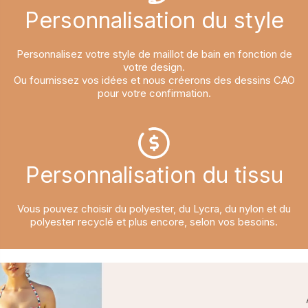
Personnalisation du style​​​​​​​
Personnalisez votre style de maillot de bain en fonction de
votre design.
Ou fournissez vos idées et nous créerons des dessins CAO
pour votre confirmation.
Personnalisation du tissu​​​​​​​
Vous pouvez choisir du polyester, du Lycra, du nylon et du
polyester recyclé et plus encore, selon vos besoins.