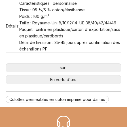
Caractéristiques : personnalisé
Tissu : 95 %/5 % coton/élasthanne
Poids : 160 g/m²
Taille : Royaume-Uni 8/10/12/14 UE 38/40/42/44/46
Détails:
Paquet : cintre en plastique/carton d'exportation/sacs
en plastique/cardbords
Délai de livraison : 35-45 jours après confirmation des
échantillons PP
sur:
En vertu d'un:
Culottes perméables en coton imprimé pour dames