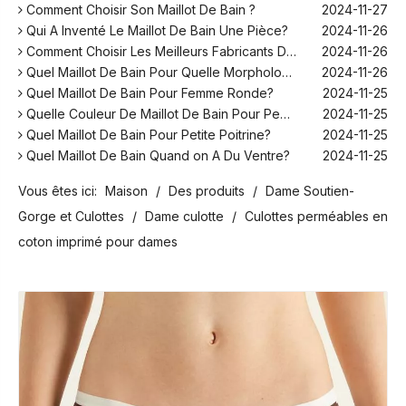
Comment Choisir Son Maillot De Bain ?
2024-11-27
Qui A Inventé Le Maillot De Bain Une Pièce?
2024-11-26
Comment Choisir Les Meilleurs Fabricants De Maillots De Bain Pour Votre Marque ?
2024-11-26
Quel Maillot De Bain Pour Quelle Morphologie?
2024-11-26
Quel Maillot De Bain Pour Femme Ronde?
2024-11-25
Quelle Couleur De Maillot De Bain Pour Peau Blanche?
2024-11-25
Quel Maillot De Bain Pour Petite Poitrine?
2024-11-25
Quel Maillot De Bain Quand on A Du Ventre?
2024-11-25
Comment Fonctionne Les Maillot De Bain Menstruel ?
2024-12-10
Vous êtes ici:
Maison
/
Des produits
/
Dame Soutien-
Sans Retouche Rihanna Maillot De Bain ?
2024-12-06
Quel Maillot De Bain Pour Aller Au Spa Homme ?
2024-12-06
Gorge et Culottes
/
Dame culotte
/
Culottes perméables en
Peut-on Se Mettre En Maillot De Bain Dans Son Jardin ?
2024-11-28
coton imprimé pour dames
Comment Choisir Son Maillot De Bain ?
2024-11-27
Qui A Inventé Le Maillot De Bain Une Pièce?
2024-11-26
Comment Choisir Les Meilleurs Fabricants De Maillots De Bain Pour Votre Marque ?
2024-11-26
Quel Maillot De Bain Pour Quelle Morphologie?
2024-11-26
Quel Maillot De Bain Pour Femme Ronde?
2024-11-25
Quelle Couleur De Maillot De Bain Pour Peau Blanche?
2024-11-25