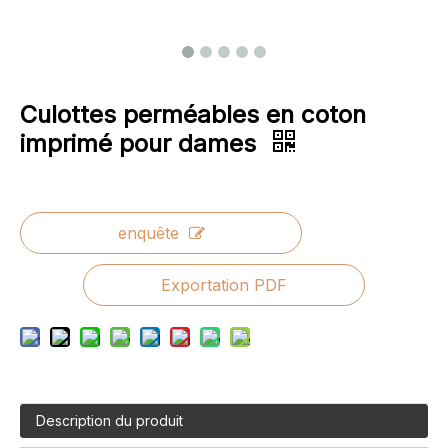
Culottes perméables en coton
imprimé pour dames
enquête
Exportation PDF
Description du produit