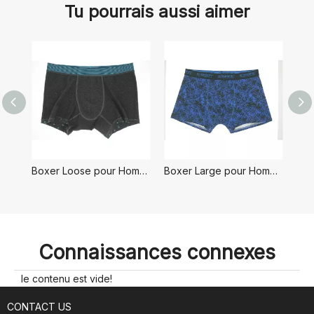
Tu pourrais aussi aimer
Boxer Loose pour Homme
Boxer Large pour Homme
B
Connaissances connexes
le contenu est vide!
CONTACT US