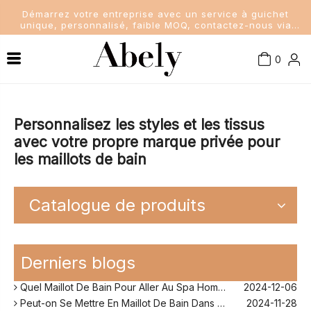
Démarrez votre entreprise avec un service à guichet
unique, personnalisé, faible MOQ, contactez-nous via
sales@abelyfashion.com
0
Connaissance de l'industrie
Maillots de bain femme
Nouvelles de la société
Maillots de bain pour hommes
Personnalisez les styles et les tissus
avec votre propre marque privée pour
les maillots de bain
Nouvelles de l'industrie
Maillots de bain pour enfants
Dame Soutien-Gorge et Culottes
Catalogue de produits
Quel Maillot De Bain Quand on A Du Ventre?
2024-11-25
Comment Fonctionne Les Maillot De Bain Menstruel ?
2024-12-10
Derniers blogs
Sans Retouche Rihanna Maillot De Bain ?
2024-12-06
Quel Maillot De Bain Pour Aller Au Spa Homme ?
2024-12-06
Peut-on Se Mettre En Maillot De Bain Dans Son Jardin ?
2024-11-28