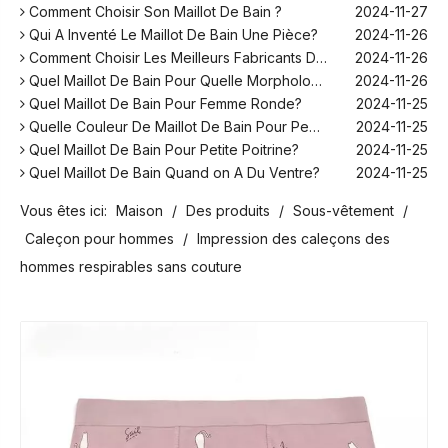
Comment Choisir Son Maillot De Bain ?
2024-11-27
Qui A Inventé Le Maillot De Bain Une Pièce?
2024-11-26
Comment Choisir Les Meilleurs Fabricants De Maillots De Bain Pour Votre Marque ?
2024-11-26
Quel Maillot De Bain Pour Quelle Morphologie?
2024-11-26
Quel Maillot De Bain Pour Femme Ronde?
2024-11-25
Quelle Couleur De Maillot De Bain Pour Peau Blanche?
2024-11-25
Quel Maillot De Bain Pour Petite Poitrine?
2024-11-25
Quel Maillot De Bain Quand on A Du Ventre?
2024-11-25
Comment Fonctionne Les Maillot De Bain Menstruel ?
2024-12-10
Vous êtes ici:
Maison
/
Des produits
/
Sous-vêtement
/
Sans Retouche Rihanna Maillot De Bain ?
2024-12-06
Quel Maillot De Bain Pour Aller Au Spa Homme ?
2024-12-06
Caleçon pour hommes
/
Impression des caleçons des
Peut-on Se Mettre En Maillot De Bain Dans Son Jardin ?
2024-11-28
hommes respirables sans couture
Comment Choisir Son Maillot De Bain ?
2024-11-27
Qui A Inventé Le Maillot De Bain Une Pièce?
2024-11-26
Comment Choisir Les Meilleurs Fabricants De Maillots De Bain Pour Votre Marque ?
2024-11-26
Quel Maillot De Bain Pour Quelle Morphologie?
2024-11-26
Quel Maillot De Bain Pour Femme Ronde?
2024-11-25
Quelle Couleur De Maillot De Bain Pour Peau Blanche?
2024-11-25