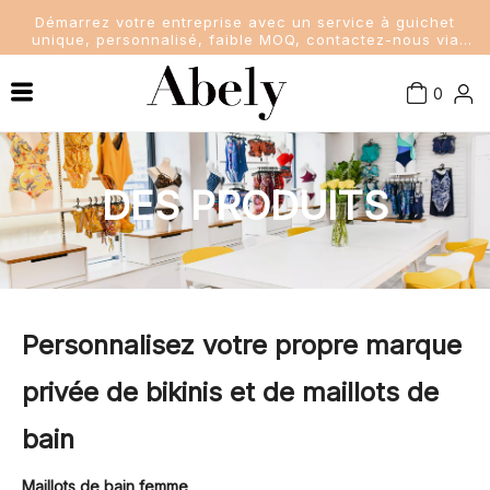
Démarrez votre entreprise avec un service à guichet
unique, personnalisé, faible MOQ, contactez-nous via
sales@abelyfashion.com
0
Connaissance de l'industrie
Maillots de bain femme
Nouvelles de la société
Maillots de bain pour hommes
DES PRODUITS
Nouvelles de l'industrie
Maillots de bain pour enfants
Dame Soutien-Gorge et Culottes
Personnalisez votre propre marque
privée de bikinis et de maillots de
bain
Maillots de bain femme