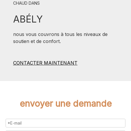
CHAUD DANS
ABÉLY
nous vous couvrons à tous les niveaux de
soutien et de confort.
CONTACTER MAINTENANT
envoyer une demande