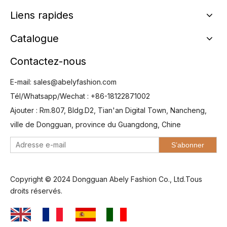
Liens rapides
Catalogue
Contactez-nous
E-mail:
sales@abelyfashion.com
Tél/Whatsapp/Wechat : +86-18122871002
Ajouter : Rm.807, Bldg.D2, Tian'an Digital Town, Nancheng,
ville de Dongguan, province du Guangdong, Chine
S’abonner
Copyright © 2024 Dongguan Abely Fashion Co., Ltd.Tous
droits réservés.