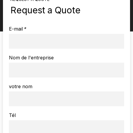
Request a Quote
E-mail
*
Nom de l'entreprise
votre nom
Tél