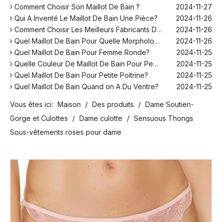
Comment Choisir Son Maillot De Bain ?
2024-11-27
Qui A Inventé Le Maillot De Bain Une Pièce?
2024-11-26
Comment Choisir Les Meilleurs Fabricants De Maillots De Bain Pour Votre Marque ?
2024-11-26
Quel Maillot De Bain Pour Quelle Morphologie?
2024-11-26
Quel Maillot De Bain Pour Femme Ronde?
2024-11-25
Quelle Couleur De Maillot De Bain Pour Peau Blanche?
2024-11-25
Quel Maillot De Bain Pour Petite Poitrine?
2024-11-25
Quel Maillot De Bain Quand on A Du Ventre?
2024-11-25
Comment Fonctionne Les Maillot De Bain Menstruel ?
2024-12-10
Vous êtes ici:
Maison
/
Des produits
/
Dame Soutien-
Sans Retouche Rihanna Maillot De Bain ?
2024-12-06
Gorge et Culottes
Quel Maillot De Bain Pour Aller Au Spa Homme ?
/
Dame culotte
/
Sensuous Thongs
2024-12-06
Peut-on Se Mettre En Maillot De Bain Dans Son Jardin ?
2024-11-28
Sous-vêtements roses pour dame
Comment Choisir Son Maillot De Bain ?
2024-11-27
Qui A Inventé Le Maillot De Bain Une Pièce?
2024-11-26
Comment Choisir Les Meilleurs Fabricants De Maillots De Bain Pour Votre Marque ?
2024-11-26
Quel Maillot De Bain Pour Quelle Morphologie?
2024-11-26
Quel Maillot De Bain Pour Femme Ronde?
2024-11-25
Quelle Couleur De Maillot De Bain Pour Peau Blanche?
2024-11-25