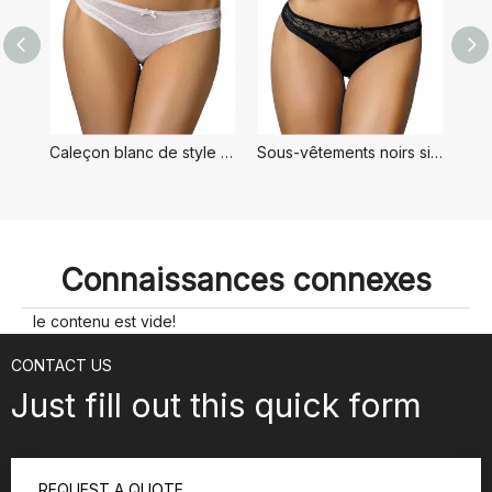
Caleçon blanc de style simple pour femmes
Sous-vêtements noirs simples pour dames
Connaissances connexes
le contenu est vide!
CONTACT US
Just fill out this quick form
REQUEST A QUOTE