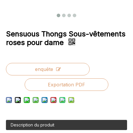
Sensuous Thongs Sous-vêtements
roses pour dame
enquête
Exportation PDF
Description du produit