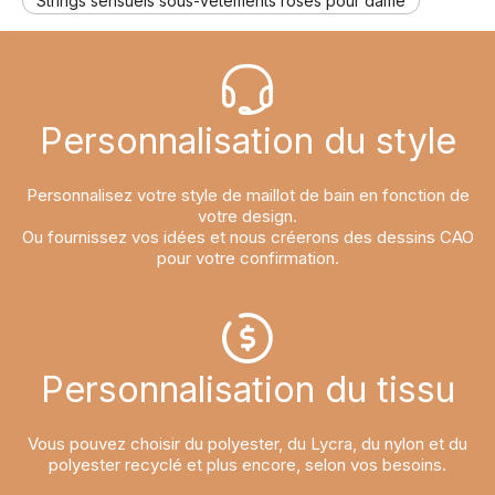
Strings sensuels sous-vêtements roses pour dame
Personnalisation du style​​​​​​​
Personnalisez votre style de maillot de bain en fonction de
votre design.
Ou fournissez vos idées et nous créerons des dessins CAO
pour votre confirmation.
Personnalisation du tissu​​​​​​​
Vous pouvez choisir du polyester, du Lycra, du nylon et du
polyester recyclé et plus encore, selon vos besoins.