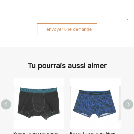
envoyer une demande
Tu pourrais aussi aimer
Boxer Loose pour Homme
Boxer Large pour Homme
B