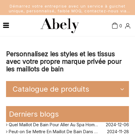
Démarrez votre entreprise avec un service à guichet
unique, personnalisé, faible MOQ, contactez-nous via
sales@abelyfashion.com
0
Connaissance de l'industrie
Maillots de bain femme
Nouvelles de la société
Maillots de bain pour hommes
Personnalisez les styles et les tissus
avec votre propre marque privée pour
les maillots de bain
Nouvelles de l'industrie
Maillots de bain pour enfants
Dame Soutien-Gorge et Culottes
Catalogue de produits
Quel Maillot De Bain Quand on A Du Ventre?
2024-11-25
Comment Fonctionne Les Maillot De Bain Menstruel ?
2024-12-10
Derniers blogs
Sans Retouche Rihanna Maillot De Bain ?
2024-12-06
Quel Maillot De Bain Pour Aller Au Spa Homme ?
2024-12-06
Peut-on Se Mettre En Maillot De Bain Dans Son Jardin ?
2024-11-28