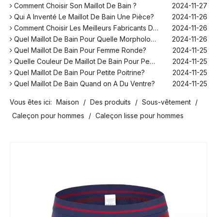
Comment Choisir Son Maillot De Bain ?
2024-11-27
Qui A Inventé Le Maillot De Bain Une Pièce?
2024-11-26
Comment Choisir Les Meilleurs Fabricants De Maillots De Bain Pour Votre Marque ?
2024-11-26
Quel Maillot De Bain Pour Quelle Morphologie?
2024-11-26
Quel Maillot De Bain Pour Femme Ronde?
2024-11-25
Quelle Couleur De Maillot De Bain Pour Peau Blanche?
2024-11-25
Quel Maillot De Bain Pour Petite Poitrine?
2024-11-25
Quel Maillot De Bain Quand on A Du Ventre?
2024-11-25
Comment Fonctionne Les Maillot De Bain Menstruel ?
2024-12-10
Vous êtes ici:
Maison
/
Des produits
/
Sous-vêtement
/
Sans Retouche Rihanna Maillot De Bain ?
2024-12-06
Quel Maillot De Bain Pour Aller Au Spa Homme ?
2024-12-06
Caleçon pour hommes
/
Caleçon lisse pour hommes
Peut-on Se Mettre En Maillot De Bain Dans Son Jardin ?
2024-11-28
Comment Choisir Son Maillot De Bain ?
2024-11-27
Qui A Inventé Le Maillot De Bain Une Pièce?
2024-11-26
Comment Choisir Les Meilleurs Fabricants De Maillots De Bain Pour Votre Marque ?
2024-11-26
Quel Maillot De Bain Pour Quelle Morphologie?
2024-11-26
Quel Maillot De Bain Pour Femme Ronde?
2024-11-25
Quelle Couleur De Maillot De Bain Pour Peau Blanche?
2024-11-25