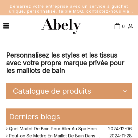
Démarrez votre entreprise avec un service à guichet
unique, personnalisé, faible MOQ, contactez-nous via
sales@abelyfashion.com
0
Connaissance de l'industrie
Maillots de bain femme
Nouvelles de la société
Maillots de bain pour hommes
Personnalisez les styles et les tissus
avec votre propre marque privée pour
les maillots de bain
Nouvelles de l'industrie
Maillots de bain pour enfants
Dame Soutien-Gorge et Culottes
Catalogue de produits
Quel Maillot De Bain Quand on A Du Ventre?
2024-11-25
Comment Fonctionne Les Maillot De Bain Menstruel ?
2024-12-10
Derniers blogs
Sans Retouche Rihanna Maillot De Bain ?
2024-12-06
Quel Maillot De Bain Pour Aller Au Spa Homme ?
2024-12-06
Peut-on Se Mettre En Maillot De Bain Dans Son Jardin ?
2024-11-28