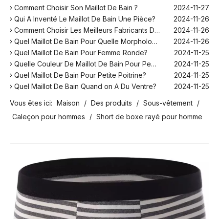
Comment Choisir Son Maillot De Bain ?
2024-11-27
Qui A Inventé Le Maillot De Bain Une Pièce?
2024-11-26
Comment Choisir Les Meilleurs Fabricants De Maillots De Bain Pour Votre Marque ?
2024-11-26
Quel Maillot De Bain Pour Quelle Morphologie?
2024-11-26
Quel Maillot De Bain Pour Femme Ronde?
2024-11-25
Quelle Couleur De Maillot De Bain Pour Peau Blanche?
2024-11-25
Quel Maillot De Bain Pour Petite Poitrine?
2024-11-25
Quel Maillot De Bain Quand on A Du Ventre?
2024-11-25
Comment Fonctionne Les Maillot De Bain Menstruel ?
2024-12-10
Vous êtes ici:
Maison
/
Des produits
/
Sous-vêtement
/
Sans Retouche Rihanna Maillot De Bain ?
2024-12-06
Caleçon pour hommes
/
Short de boxe rayé pour homme
Quel Maillot De Bain Pour Aller Au Spa Homme ?
2024-12-06
Peut-on Se Mettre En Maillot De Bain Dans Son Jardin ?
2024-11-28
Comment Choisir Son Maillot De Bain ?
2024-11-27
Qui A Inventé Le Maillot De Bain Une Pièce?
2024-11-26
Comment Choisir Les Meilleurs Fabricants De Maillots De Bain Pour Votre Marque ?
2024-11-26
Quel Maillot De Bain Pour Quelle Morphologie?
2024-11-26
Quel Maillot De Bain Pour Femme Ronde?
2024-11-25
Quelle Couleur De Maillot De Bain Pour Peau Blanche?
2024-11-25