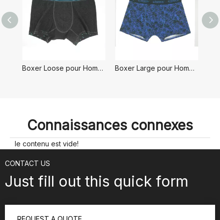
Boxer Loose pour Homme
Boxer Large pour Homme
B
Connaissances connexes
le contenu est vide!
CONTACT US
Just fill out this quick form
REQUEST A QUOTE