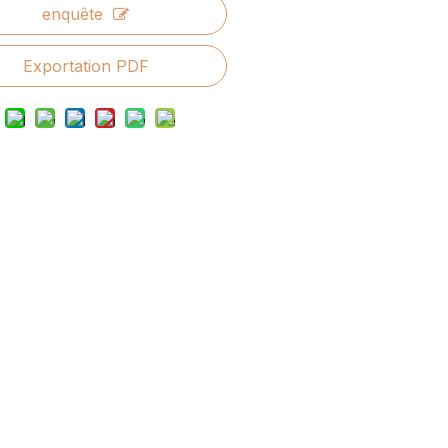
enquête
Exportation PDF