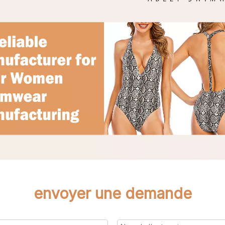
envoyer une demande