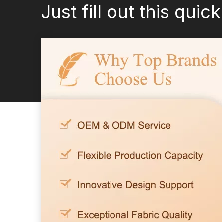
Just fill out this quic