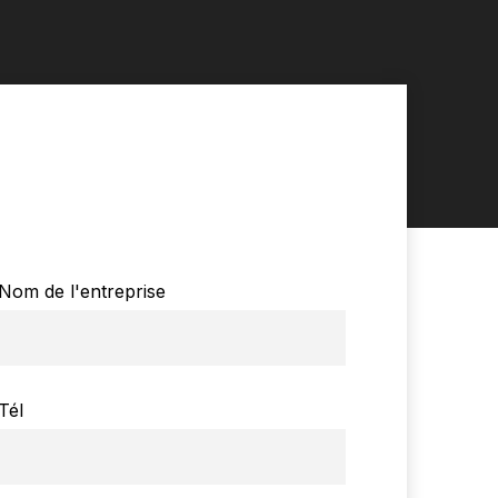
Nom de l'entreprise
Tél