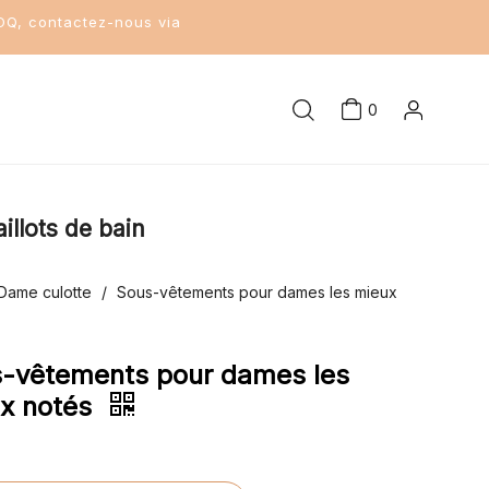
MOQ, contactez-nous via
0
illots de bain
Dame culotte
/
Sous-vêtements pour dames les mieux
-vêtements pour dames les
x notés