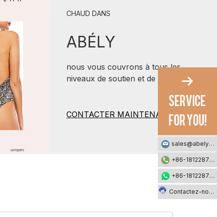
CHAUD DANS
ABÉLY
nous vous couvrons à tous les
niveaux de soutien et de confort.
CONTACTER MAINTENANT
sales@abelyfashion.com
+86-18122871002
+86-18122871002
Contactez-nous