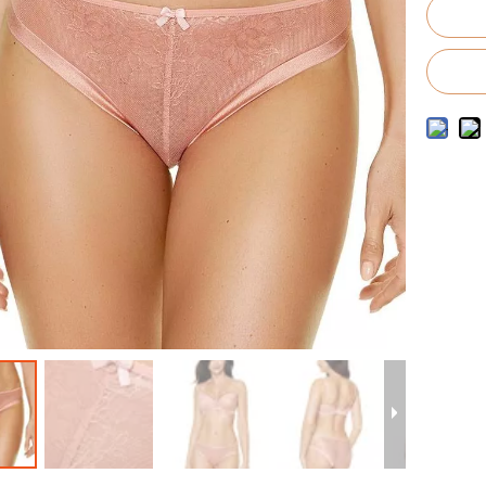
e des maillots de bain pour hommes
e des maillots de bain pour enfants
e