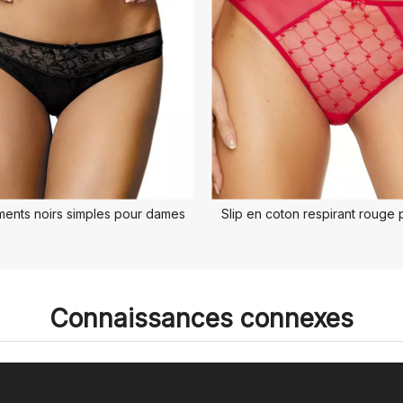
ents noirs simples pour dames
Slip en coton respirant rouge
Connaissances connexes