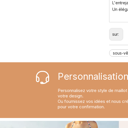
L'entrej
Quelle Couleur De Maillot De Bain Pour Peau Blanche?
2024-11-25
Un éléga
sur:
sous-vê
Personnalisation du 
Personnalisez votre style de maillot
votre design.
Ou fournissez vos idées et nous c
pour votre confirmation.