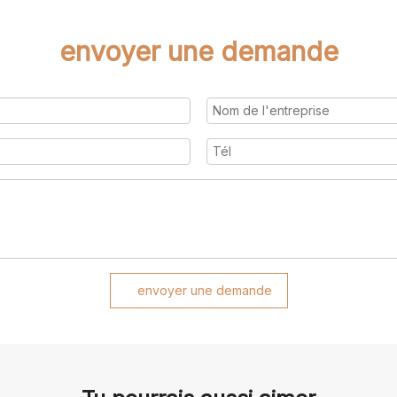
envoyer une demande
envoyer une demande