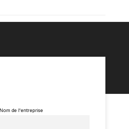
Nom de l'entreprise