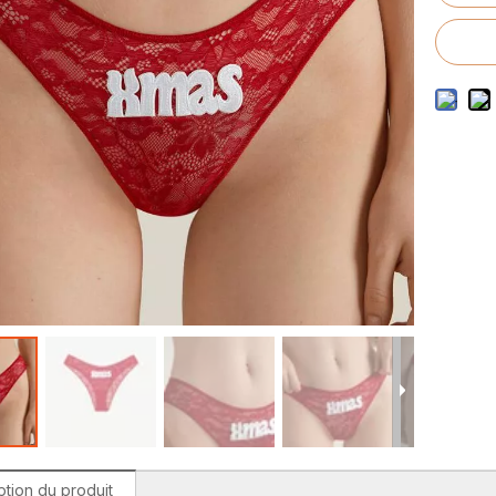
e des maillots de bain pour hommes
e des maillots de bain pour enfants
e
ption du produit