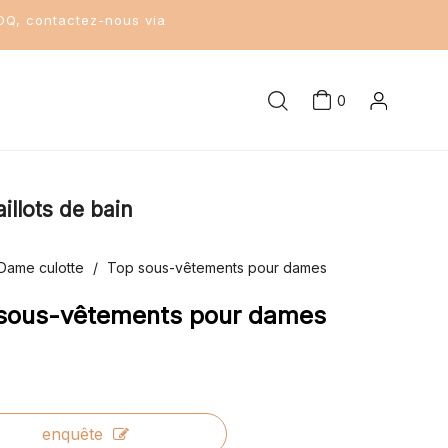
MOQ, contactez-nous via
0
illots de bain
Dame culotte
/
Top sous-vêtements pour dames
sous-vêtements pour dames
enquête