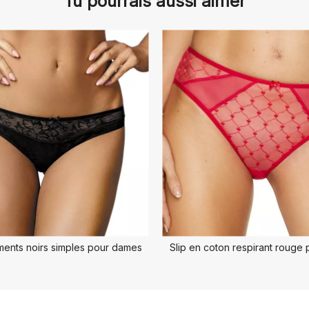
Tu pourrais aussi aimer
ents noirs simples pour dames
Slip en coton respirant rouge