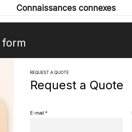
Connaissances connexes
k form
REQUEST A QUOTE
Request a Quote
E-mail
*