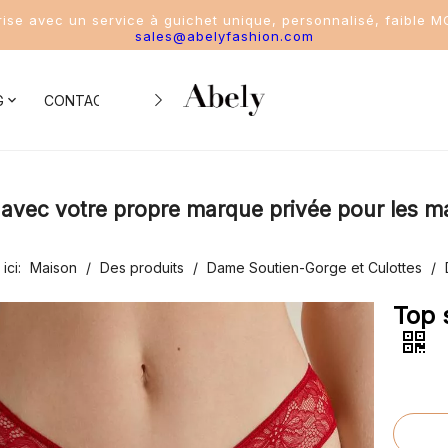
ise avec un service à guichet unique, personnalisé, faible 
sales@abelyfashion.com
G
CONTACT
sance de l'industrie
s avec votre propre marque privée pour les ma
e des maillots de bain
ici:
Maison
/
Des produits
/
Dame Soutien-Gorge et Culottes
/
e du bikini
Top 
e du maillot de bain une pièce
e du maillot de bain deux pièces
e des maillots de bain sportifs pour femmes