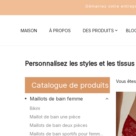
Démarrez votre entrepr
MAISON
À PROPOS
DES PRODUITS
BLO
Nouvelles de la société
Maillots de bain femme
Connais
Personnalisez les styles et les tissu
Nouvelles de l'industrie
Bikini
Connaissanc
Vous êtes 
Catalogue de produits
Maillot de bain une pièce
Connaissanc
Maillots de bain femme
Maillots de bain deux pièces
Connaissanc
Bikini
Maillots de bain sportifs pour femmes
Connaissanc
Maillot de bain une pièce
Connaissanc
Maillots de bain deux pièces
Maillots de bain pour hommes
Maillots de bain sportifs pour femmes