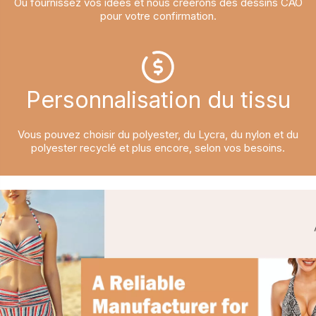
Ou fournissez vos idées et nous créerons des dessins CAO
pour votre confirmation.
Personnalisation du tissu​​​​​​​
Vous pouvez choisir du polyester, du Lycra, du nylon et du
polyester recyclé et plus encore, selon vos besoins.