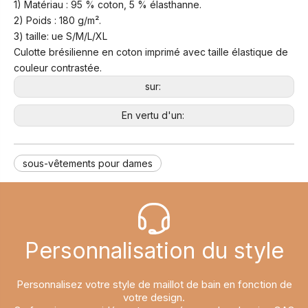
1) Matériau : 95 % coton, 5 % élasthanne.
2) Poids : 180 g/m².
3) taille: ue S/M/L/XL
Culotte brésilienne en coton imprimé avec taille élastique de
couleur contrastée.
sur:
En vertu d'un:
sous-vêtements pour dames
Personnalisation du style​​​​​​​
Personnalisez votre style de maillot de bain en fonction de
votre design.