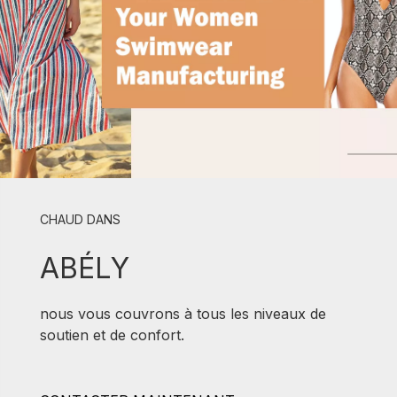
CHAUD DANS
ABÉLY
nous vous couvrons à tous les niveaux de
soutien et de confort.