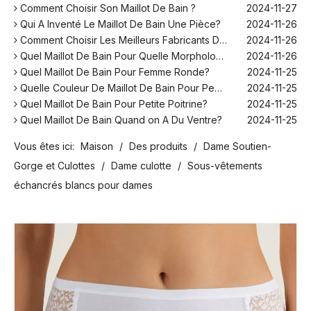
Comment Choisir Son Maillot De Bain ?
2024-11-27
Qui A Inventé Le Maillot De Bain Une Pièce?
2024-11-26
Comment Choisir Les Meilleurs Fabricants De Maillots De Bain Pour Votre Marque ?
2024-11-26
Quel Maillot De Bain Pour Quelle Morphologie?
2024-11-26
Quel Maillot De Bain Pour Femme Ronde?
2024-11-25
Quelle Couleur De Maillot De Bain Pour Peau Blanche?
2024-11-25
Quel Maillot De Bain Pour Petite Poitrine?
2024-11-25
Quel Maillot De Bain Quand on A Du Ventre?
2024-11-25
Comment Fonctionne Les Maillot De Bain Menstruel ?
2024-12-10
Vous êtes ici:
Maison
/
Des produits
/
Dame Soutien-
Sans Retouche Rihanna Maillot De Bain ?
2024-12-06
Quel Maillot De Bain Pour Aller Au Spa Homme ?
2024-12-06
Gorge et Culottes
/
Dame culotte
/
Sous-vêtements
Peut-on Se Mettre En Maillot De Bain Dans Son Jardin ?
2024-11-28
échancrés blancs pour dames
Comment Choisir Son Maillot De Bain ?
2024-11-27
Qui A Inventé Le Maillot De Bain Une Pièce?
2024-11-26
Comment Choisir Les Meilleurs Fabricants De Maillots De Bain Pour Votre Marque ?
2024-11-26
Quel Maillot De Bain Pour Quelle Morphologie?
2024-11-26
Quel Maillot De Bain Pour Femme Ronde?
2024-11-25
Quelle Couleur De Maillot De Bain Pour Peau Blanche?
2024-11-25