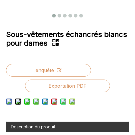
Sous-vêtements échancrés blancs
pour dames
enquête
Exportation PDF
Description du produit