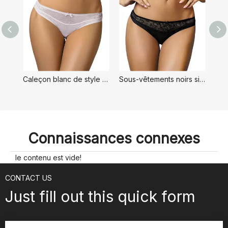
Caleçon blanc de style simple pour femmes
Sous-vêtements noirs simples pour dames
Connaissances connexes
le contenu est vide!
CONTACT US
Just fill out this quick form