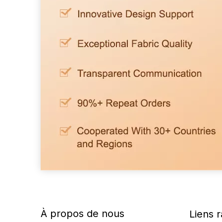
À propos de nous
Liens 