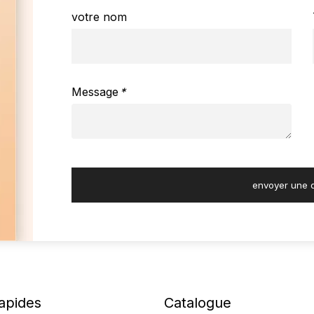
votre nom
Message
*
envoyer une
rapides
Catalogue