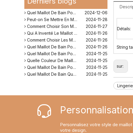
Derniers blogs
Sans Retouche Rihanna Maillot De Bain ?
2024-12-06
Dame Soutien-Gorge
Descri
Quel Maillot De Bain Pour Aller Au Spa Homme ?
2024-12-06
Dame culotte
Peut-on Se Mettre En Maillot De Bain Dans Son Jardin ?
2024-11-28
Comment Choisir Son Maillot De Bain ?
2024-11-27
Lingerie sexy
Détails:
Qui A Inventé Le Maillot De Bain Une Pièce?
2024-11-26
Comment Choisir Les Meilleurs Fabricants De Maillots De Bain Pour Votre Marque ?
2024-11-26
Quel Maillot De Bain Pour Quelle Morphologie?
2024-11-26
String t
Quel Maillot De Bain Pour Femme Ronde?
2024-11-25
Quelle Couleur De Maillot De Bain Pour Peau Blanche?
2024-11-25
Quel Maillot De Bain Pour Petite Poitrine?
2024-11-25
sur:
Quel Maillot De Bain Quand on A Du Ventre?
2024-11-25
Comment Fonctionne Les Maillot De Bain Menstruel ?
2024-12-10
Sans Retouche Rihanna Maillot De Bain ?
2024-12-06
Lingeri
Quel Maillot De Bain Pour Aller Au Spa Homme ?
2024-12-06
Peut-on Se Mettre En Maillot De Bain Dans Son Jardin ?
2024-11-28
Comment Choisir Son Maillot De Bain ?
2024-11-27
Personnalisation du 
Qui A Inventé Le Maillot De Bain Une Pièce?
2024-11-26
Comment Choisir Les Meilleurs Fabricants De Maillots De Bain Pour Votre Marque ?
2024-11-26
Personnalisez votre style de maillot
Quel Maillot De Bain Pour Quelle Morphologie?
2024-11-26
votre design.
Quel Maillot De Bain Pour Femme Ronde?
2024-11-25