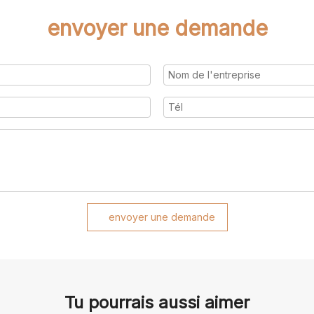
envoyer une demande
envoyer une demande
Tu pourrais aussi aimer