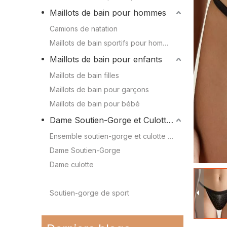
Connaissanc
Maillots de bain pour hommes
Camions de natation
Connaissanc
Camions de natation
Maillots de bain sportifs pour hommes
Maillots de bain sportifs pour hommes
Maillots de bain pour enfants
Maillots de bain pour enfants
Maillots de bain filles
Maillots de bain pour garçons
Maillots de bain filles
Maillots de bain pour bébé
Maillots de bain pour garçons
Dame Soutien-Gorge et Culottes
Maillots de bain pour bébé
Ensemble soutien-gorge et culotte pour dame
Dame Soutien-Gorge
Dame culotte
Dame Soutien-Gorge et Culottes
Lingerie sexy
Soutien-gorge de sport
Soutien-gorge de sport
Quel Maillot De Bain Quand on A Du Ventre?
2024-11-25
Ensemble soutien-gorge et culotte pour dam
Comment Fonctionne Les Maillot De Bain Menstruel ?
2024-12-10