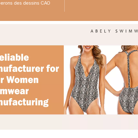
réerons des dessins CAO