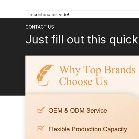
le contenu est vide!
CONTACT US
Just fill out this quic