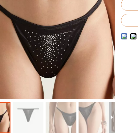
e des maillots de bain pour hommes
e des maillots de bain pour enfants
e