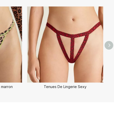
y marron
Tenues De Lingerie Sexy
St