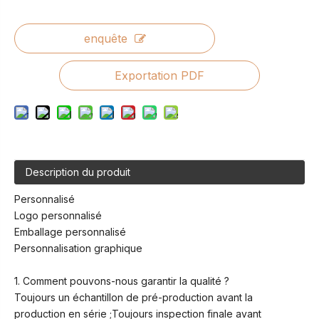
enquête
Exportation PDF
Description du produit
Personnalisé
Logo personnalisé
Emballage personnalisé
Personnalisation graphique
1. Comment pouvons-nous garantir la qualité ?
Toujours un échantillon de pré-production avant la
production en série ;Toujours inspection finale avant