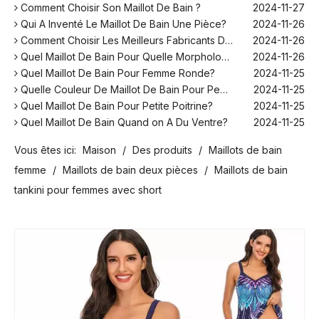
Comment Choisir Son Maillot De Bain ?
2024-11-27
Qui A Inventé Le Maillot De Bain Une Pièce?
2024-11-26
Comment Choisir Les Meilleurs Fabricants De Maillots De Bain Pour Votre Marque ?
2024-11-26
Quel Maillot De Bain Pour Quelle Morphologie?
2024-11-26
Quel Maillot De Bain Pour Femme Ronde?
2024-11-25
Quelle Couleur De Maillot De Bain Pour Peau Blanche?
2024-11-25
Quel Maillot De Bain Pour Petite Poitrine?
2024-11-25
Quel Maillot De Bain Quand on A Du Ventre?
2024-11-25
Comment Fonctionne Les Maillot De Bain Menstruel ?
2024-12-10
Vous êtes ici:
Maison
/
Des produits
/
Maillots de bain
Sans Retouche Rihanna Maillot De Bain ?
2024-12-06
Quel Maillot De Bain Pour Aller Au Spa Homme ?
2024-12-06
femme
/
Maillots de bain deux pièces
/
Maillots de bain
Peut-on Se Mettre En Maillot De Bain Dans Son Jardin ?
2024-11-28
tankini pour femmes avec short
Comment Choisir Son Maillot De Bain ?
2024-11-27
Qui A Inventé Le Maillot De Bain Une Pièce?
2024-11-26
Comment Choisir Les Meilleurs Fabricants De Maillots De Bain Pour Votre Marque ?
2024-11-26
Quel Maillot De Bain Pour Quelle Morphologie?
2024-11-26
Quel Maillot De Bain Pour Femme Ronde?
2024-11-25
Quelle Couleur De Maillot De Bain Pour Peau Blanche?
2024-11-25