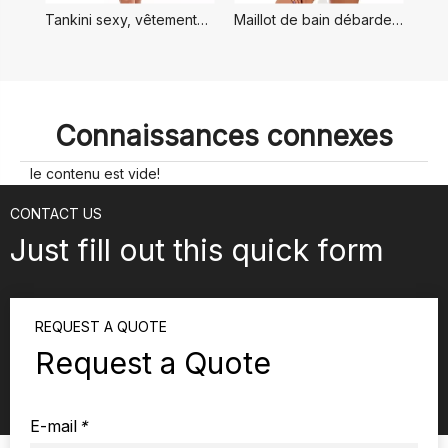
Tankini sexy, vêtements de plage pour femmes
Maillot de bain débardeur fleuri Tankini
Connaissances connexes
le contenu est vide!
CONTACT US
Just fill out this quick form
REQUEST A QUOTE
Request a Quote
E-mail
*