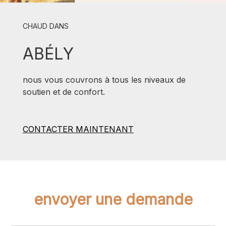
CHAUD DANS
ABÉLY
nous vous couvrons à tous les niveaux de
soutien et de confort.
CONTACTER MAINTENANT
envoyer une demande