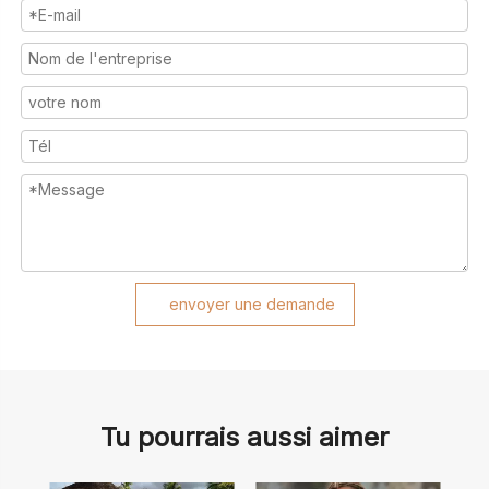
envoyer une demande
Tu pourrais aussi aimer