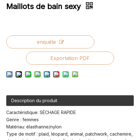
Maillots de bain sexy
enquête
Exportation PDF
Description du produit
Caractéristique: SÉCHAGE RAPIDE
Genre : femmes
Matériau: élasthanne/nylon
Type de motif : plaid, léopard, animal, patchwork, cachemire,