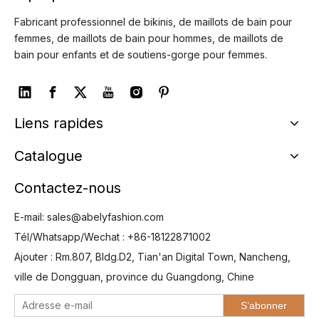
Fabricant professionnel de bikinis, de maillots de bain pour
femmes, de maillots de bain pour hommes, de maillots de
bain pour enfants et de soutiens-gorge pour femmes.
Liens rapides
Catalogue
Contactez-nous
E-mail:
sales@abelyfashion.com
Tél/Whatsapp/Wechat : +86-18122871002
Ajouter : Rm.807, Bldg.D2, Tian'an Digital Town, Nancheng,
ville de Dongguan, province du Guangdong, Chine
S’abonner