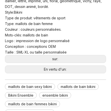
damier, lettre, imprimé, uni, floral, géométrique, vichy, rayé,
DOT, dessin animé, bordé.
Style:Bikini
Type de produit: vêtements de sport
Type: maillots de bain femme
Couleur : couleurs personnalisées.
Mots-clés: maillots de bain
Logo : impression de logo personnalisé
Conception : conceptions OEM
Taille : SML-XL ou taille personnalisée
sur:
En vertu d'un:
maillots de bain sexy bikini
maillots de bain bikini
Bikini Ensemble
ensemble bikini
maillots de bain femmes bikini