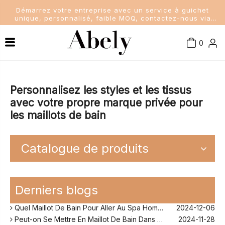
Démarrez votre entreprise avec un service à guichet
unique, personnalisé, faible MOQ, contactez-nous via
sales@abelyfashion.com
0
Connaissance de l'industrie
Maillots de bain femme
Nouvelles de la société
Maillots de bain pour hommes
Personnalisez les styles et les tissus
avec votre propre marque privée pour
les maillots de bain
Nouvelles de l'industrie
Maillots de bain pour enfants
Dame Soutien-Gorge et Culottes
Catalogue de produits
Quel Maillot De Bain Quand on A Du Ventre?
2024-11-25
Comment Fonctionne Les Maillot De Bain Menstruel ?
2024-12-10
Derniers blogs
Sans Retouche Rihanna Maillot De Bain ?
2024-12-06
Quel Maillot De Bain Pour Aller Au Spa Homme ?
2024-12-06
Peut-on Se Mettre En Maillot De Bain Dans Son Jardin ?
2024-11-28