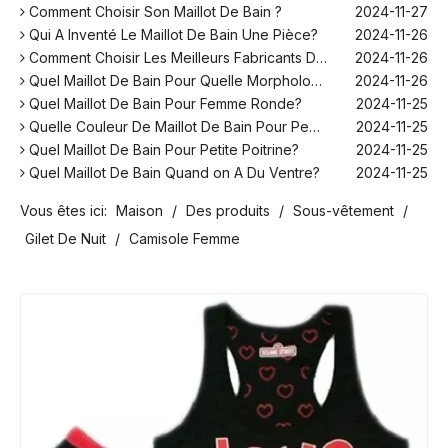
Comment Choisir Son Maillot De Bain ?
2024-11-27
Qui A Inventé Le Maillot De Bain Une Pièce?
2024-11-26
Comment Choisir Les Meilleurs Fabricants De Maillots De Bain Pour Votre Marque ?
2024-11-26
Quel Maillot De Bain Pour Quelle Morphologie?
2024-11-26
Quel Maillot De Bain Pour Femme Ronde?
2024-11-25
Quelle Couleur De Maillot De Bain Pour Peau Blanche?
2024-11-25
Quel Maillot De Bain Pour Petite Poitrine?
2024-11-25
Quel Maillot De Bain Quand on A Du Ventre?
2024-11-25
Comment Fonctionne Les Maillot De Bain Menstruel ?
2024-12-10
Vous êtes ici:
Maison
/
Des produits
/
Sous-vêtement
/
Sans Retouche Rihanna Maillot De Bain ?
2024-12-06
Quel Maillot De Bain Pour Aller Au Spa Homme ?
2024-12-06
Gilet De Nuit
/
Camisole Femme
Peut-on Se Mettre En Maillot De Bain Dans Son Jardin ?
2024-11-28
Comment Choisir Son Maillot De Bain ?
2024-11-27
Qui A Inventé Le Maillot De Bain Une Pièce?
2024-11-26
Comment Choisir Les Meilleurs Fabricants De Maillots De Bain Pour Votre Marque ?
2024-11-26
Quel Maillot De Bain Pour Quelle Morphologie?
2024-11-26
Quel Maillot De Bain Pour Femme Ronde?
2024-11-25
Quelle Couleur De Maillot De Bain Pour Peau Blanche?
2024-11-25