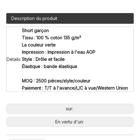
Description du produit
Short garçon
Tissu : 100 % coton 135 g/m²
La couleur verte
Impression : Impression à l'eau AOP
Détails:
Style : Drôle et facile
Élastique : bande élastique
MOQ : 2500 pièces/style/couleur
Paiement : T/T à l'avance/L/C à vue/Western Union
sur:
En vertu d'un: