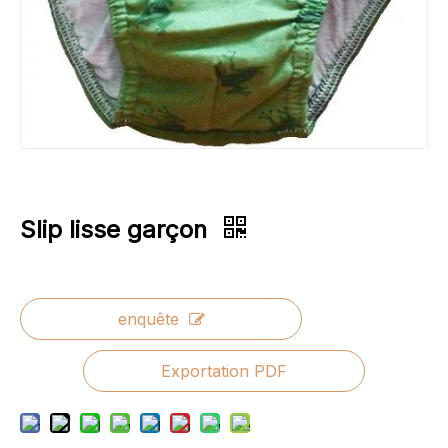
Slip lisse garçon
enquête
Exportation PDF