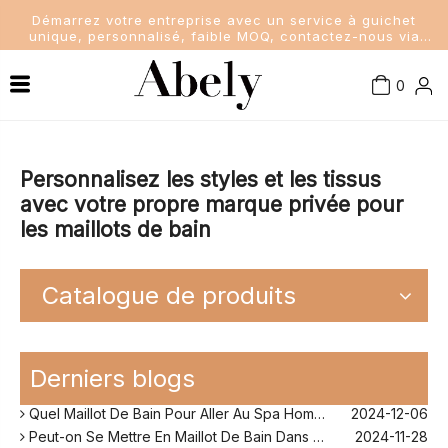
Démarrez votre entreprise avec un service à guichet
unique, personnalisé, faible MOQ, contactez-nous via
sales@abelyfashion.com
0
Connaissance de l'industrie
Maillots de bain femme
Nouvelles de la société
Maillots de bain pour hommes
Personnalisez les styles et les tissus
avec votre propre marque privée pour
les maillots de bain
Nouvelles de l'industrie
Maillots de bain pour enfants
Dame Soutien-Gorge et Culottes
Catalogue de produits
Quel Maillot De Bain Quand on A Du Ventre?
2024-11-25
Comment Fonctionne Les Maillot De Bain Menstruel ?
2024-12-10
Derniers blogs
Sans Retouche Rihanna Maillot De Bain ?
2024-12-06
Quel Maillot De Bain Pour Aller Au Spa Homme ?
2024-12-06
Peut-on Se Mettre En Maillot De Bain Dans Son Jardin ?
2024-11-28