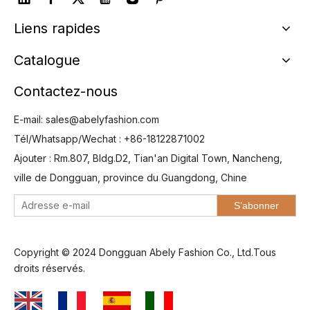
Liens rapides
Catalogue
Contactez-nous
E-mail:
sales@abelyfashion.com
Tél/Whatsapp/Wechat : +86-18122871002
Ajouter : Rm.807, Bldg.D2, Tian'an Digital Town, Nancheng,
ville de Dongguan, province du Guangdong, Chine
S’abonner
Copyright © 2024 Dongguan Abely Fashion Co., Ltd.Tous
droits réservés.