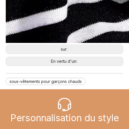
sur:
En vertu d'un:
sous-vêtements pour garçons chauds
Personnalisation du style​​​​​​​