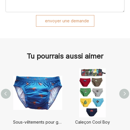
envoyer une demande
Tu pourrais aussi aimer
Sous-vêtements pour garçons de haute qualité
Caleçon Cool Boy