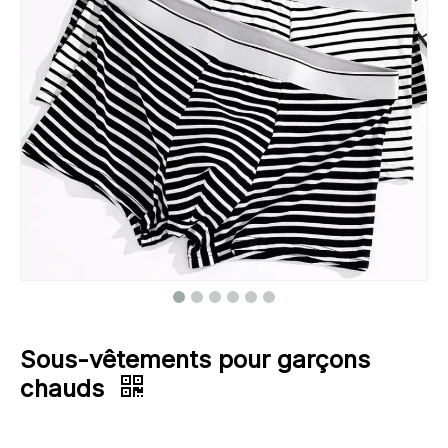
Sous-vêtements pour garçons
chauds