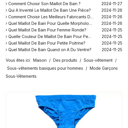
Comment Choisir Son Maillot De Bain ?
2024-11-27
Qui A Inventé Le Maillot De Bain Une Pièce?
2024-11-26
Comment Choisir Les Meilleurs Fabricants De Maillots De Bain Pour Votre Marque ?
2024-11-26
Quel Maillot De Bain Pour Quelle Morphologie?
2024-11-26
Quel Maillot De Bain Pour Femme Ronde?
2024-11-25
Quelle Couleur De Maillot De Bain Pour Peau Blanche?
2024-11-25
Quel Maillot De Bain Pour Petite Poitrine?
2024-11-25
Quel Maillot De Bain Quand on A Du Ventre?
2024-11-25
Comment Fonctionne Les Maillot De Bain Menstruel ?
2024-12-10
Vous êtes ici:
Maison
/
Des produits
/
Sous-vêtement
/
Sans Retouche Rihanna Maillot De Bain ?
2024-12-06
Quel Maillot De Bain Pour Aller Au Spa Homme ?
Sous-vêtements basiques pour hommes
/
Mode Garçons
2024-12-06
Peut-on Se Mettre En Maillot De Bain Dans Son Jardin ?
2024-11-28
Sous-Vêtements
Comment Choisir Son Maillot De Bain ?
2024-11-27
Qui A Inventé Le Maillot De Bain Une Pièce?
2024-11-26
Comment Choisir Les Meilleurs Fabricants De Maillots De Bain Pour Votre Marque ?
2024-11-26
Quel Maillot De Bain Pour Quelle Morphologie?
2024-11-26
Quel Maillot De Bain Pour Femme Ronde?
2024-11-25
Quelle Couleur De Maillot De Bain Pour Peau Blanche?
2024-11-25