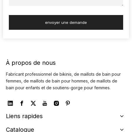
envoyer une demande
À propos de nous
Fabricant professionnel de bikinis, de maillots de bain pour
femmes, de maillots de bain pour hommes, de maillots de
bain pour enfants et de soutiens-gorge pour femmes.
Liens rapides
Catalogue