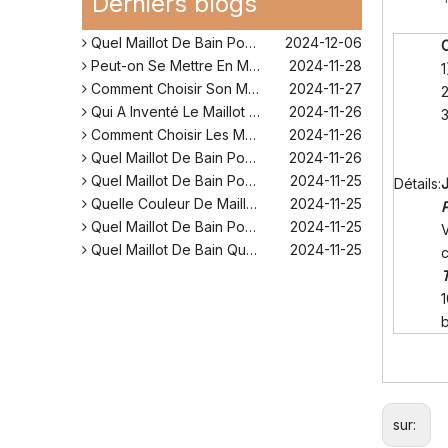
Derniers blogs
Sans Retouche Rihanna Maillot De Bain ?
Dame Soutien-Gorge
2024-12-06
Quel Maillot De Bain Pour Aller Au Spa Homme ?
2024-12-06
C
Dame culotte
Peut-on Se Mettre En Maillot De Bain Dans Son Jardin ?
2024-11-28
1
Comment Choisir Son Maillot De Bain ?
2024-11-27
Lingerie sexy
2
Qui A Inventé Le Maillot De Bain Une Pièce?
2024-11-26
3
Comment Choisir Les Meilleurs Fabricants De Maillots De Bain Pour Votre Marque ?
2024-11-26
Quel Maillot De Bain Pour Quelle Morphologie?
2024-11-26
Quel Maillot De Bain Pour Femme Ronde?
2024-11-25
Détails:
Quelle Couleur De Maillot De Bain Pour Peau Blanche?
2024-11-25
P
Quel Maillot De Bain Pour Petite Poitrine?
2024-11-25
V
Quel Maillot De Bain Quand on A Du Ventre?
2024-11-25
c
Comment Fonctionne Les Maillot De Bain Menstruel ?
2024-12-10
T
Sans Retouche Rihanna Maillot De Bain ?
2024-12-06
1
Quel Maillot De Bain Pour Aller Au Spa Homme ?
2024-12-06
Peut-on Se Mettre En Maillot De Bain Dans Son Jardin ?
2024-11-28
Comment Choisir Son Maillot De Bain ?
2024-11-27
Qui A Inventé Le Maillot De Bain Une Pièce?
2024-11-26
Comment Choisir Les Meilleurs Fabricants De Maillots De Bain Pour Votre Marque ?
2024-11-26
Quel Maillot De Bain Pour Quelle Morphologie?
2024-11-26
sur:
Quel Maillot De Bain Pour Femme Ronde?
2024-11-25