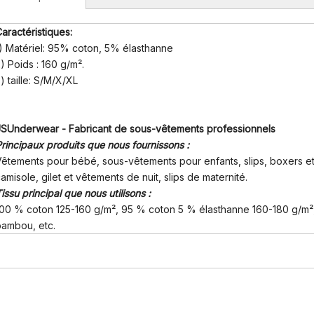
aractéristiques:
) Matériel: 95% coton, 5% élasthanne
) Poids : 160 g/m².
) taille: S/M/X/XL
JSUnderwear - Fabricant de sous-vêtements professionnels
rincipaux produits que nous fournissons :
êtements pour bébé, sous-vêtements pour enfants, slips, boxers et 
amisole, gilet et vêtements de nuit, slips de maternité.
issu principal que nous utilisons :
00 % coton 125-160 g/m², 95 % coton 5 % élasthanne 160-180 g/m²,
bambou, etc.