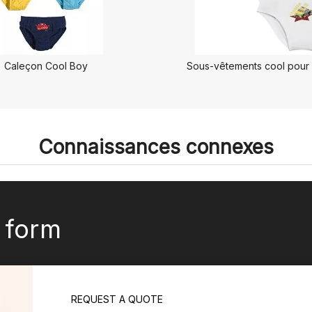
Caleçon Cool Boy
Sous-vêtements cool pour
Connaissances connexes
k form
REQUEST A QUOTE