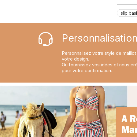
Quelle Couleur De Maillot De Bain Pour Peau Blanche?
2024-11-25
slip ba
Personnalisation du 
Personnalisez votre style de maillot
votre design.
Ou fournissez vos idées et nous c
pour votre confirmation.