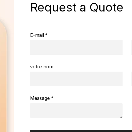
Request a Quote
E-mail
*
votre nom
Message
*