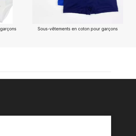
 garçons
Sous-vêtements en coton pour garçons