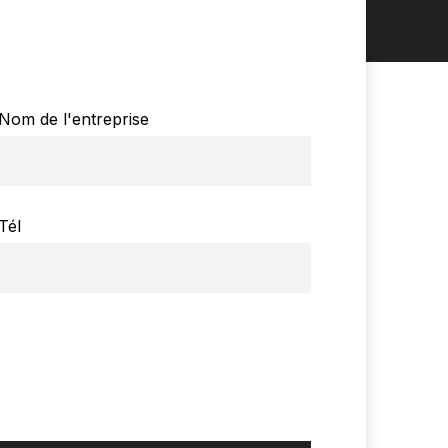
Nom de l'entreprise
Tél