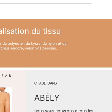
ation du tissu​​​​​​​
 du polyester, du Lycra, du nylon et du
t plus encore, selon vos besoins.
CHAUD DANS
ABÉLY
nous vous couvrons à tous les