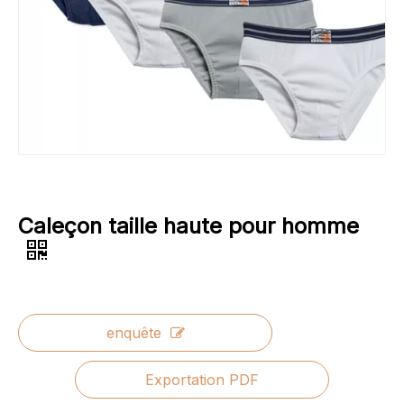
Caleçon taille haute pour homme
enquête
Exportation PDF