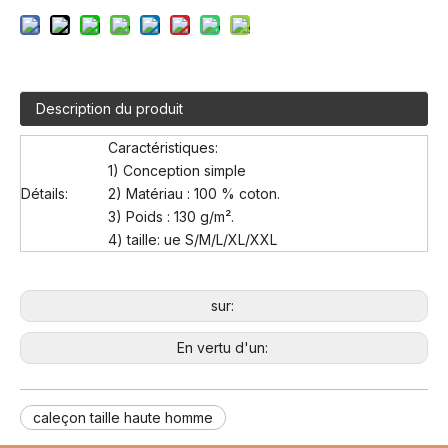
Description du produit
Caractéristiques:
1) Conception simple
Détails:
2) Matériau : 100 % coton.
3) Poids : 130 g/m².
4) taille: ue S/M/L/XL/XXL
sur:
En vertu d'un:
caleçon taille haute homme