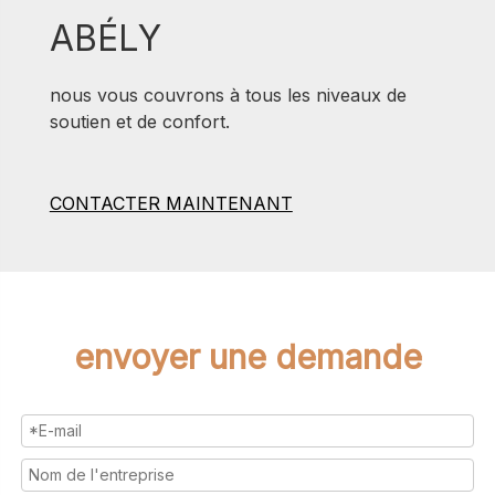
ABÉLY
nous vous couvrons à tous les niveaux de
soutien et de confort.
CONTACTER MAINTENANT
envoyer une demande