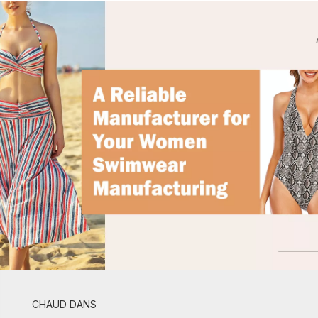
CHAUD DANS