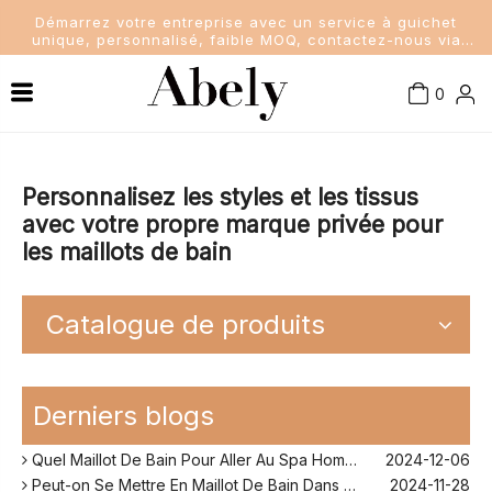
Démarrez votre entreprise avec un service à guichet
unique, personnalisé, faible MOQ, contactez-nous via
sales@abelyfashion.com
0
Connaissance de l'industrie
Maillots de bain femme
Nouvelles de la société
Maillots de bain pour hommes
Personnalisez les styles et les tissus
avec votre propre marque privée pour
les maillots de bain
Nouvelles de l'industrie
Maillots de bain pour enfants
Dame Soutien-Gorge et Culottes
Catalogue de produits
Quel Maillot De Bain Quand on A Du Ventre?
2024-11-25
Comment Fonctionne Les Maillot De Bain Menstruel ?
2024-12-10
Derniers blogs
Sans Retouche Rihanna Maillot De Bain ?
2024-12-06
Quel Maillot De Bain Pour Aller Au Spa Homme ?
2024-12-06
Peut-on Se Mettre En Maillot De Bain Dans Son Jardin ?
2024-11-28