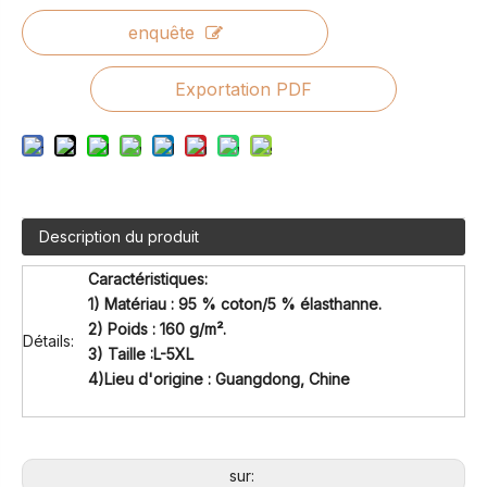
enquête
Exportation PDF
Description du produit
Caractéristiques:
1) Matériau : 95 % coton/5 % élasthanne.
2) Poids : 160 g/m².
Détails:
3) Taille :
L-5XL
4)
Lieu d'origine : Guangdong, Chine
sur: