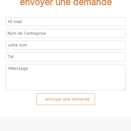
envoyer une demande
envoyer une demande