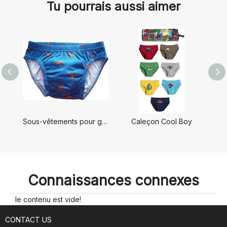
Tu pourrais aussi aimer
Sous-vêtements pour garçons de haute qualité
Caleçon Cool Boy
Connaissances connexes
le contenu est vide!
CONTACT US