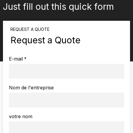
Just fill out this quick form
REQUEST A QUOTE
Request a Quote
E-mail
*
Nom de l'entreprise
votre nom