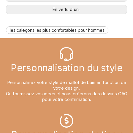
En vertu d'un:
les caleçons les plus confortables pour hommes
Personnalisation du style​​​​​​​
Personnalisez votre style de maillot de bain en fonction de
votre design.
Ou fournissez vos idées et nous créerons des dessins CAO
pour votre confirmation.